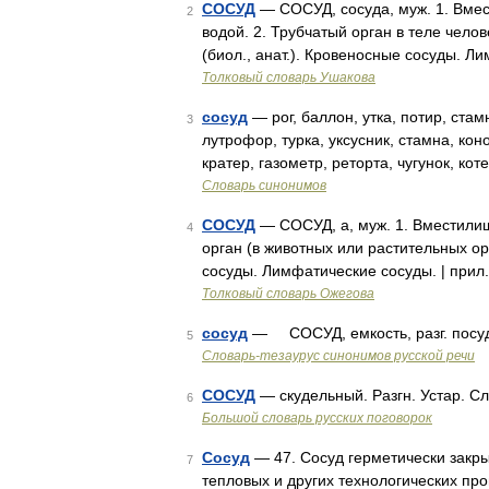
СОСУД
— СОСУД, сосуда, муж. 1. Вмес
2
водой. 2. Трубчатый орган в теле чело
(биол., анат.). Кровеносные сосуды. Л
Толковый словарь Ушакова
сосуд
— рог, баллон, утка, потир, стам
3
лутрофор, турка, уксусник, стамна, кон
кратер, газометр, реторта, чугунок, ко
Словарь синонимов
СОСУД
— СОСУД, а, муж. 1. Вместилищ
4
орган (в животных или растительных о
сосуды. Лимфатические сосуды. | прил.
Толковый словарь Ожегова
сосуд
— СОСУД, емкость, разг. посуд
5
Словарь-тезаурус синонимов русской речи
СОСУД
— скудельный. Разгн. Устар. С
6
Большой словарь русских поговорок
Сосуд
— 47. Сосуд герметически закры
7
тепловых и других технологических пр