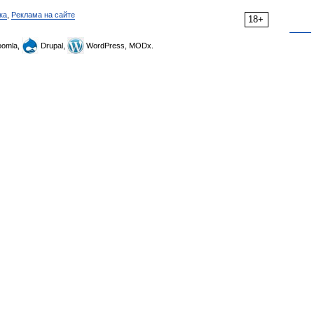
ка
,
Реклама на сайте
18+
omla,
Drupal,
WordPress, MODx.