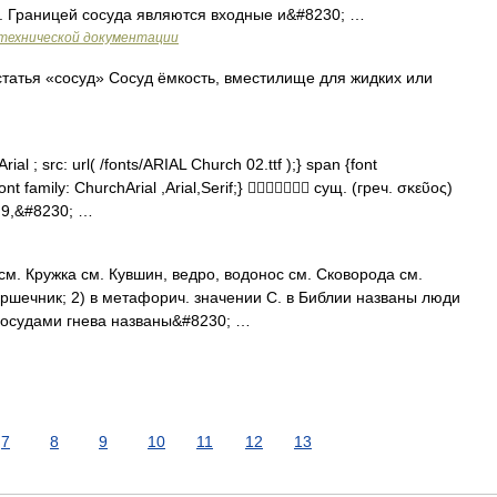
в. Границей сосуда являются входные и&#8230; …
технической документации
татья «сосуд» Сосуд ёмкость, вместилище для жидких или
al ; src: url( /fonts/ARIAL Church 02.ttf );} span {font
ont family: ChurchArial ,Arial,Serif;}  сущ. (греч. σκεῦος)
. 9,&#8230; …
см. Кружка см. Кувшин, ведро, водонос см. Сковорода см.
оршечник; 2) в метафорич. значении С. в Библии названы люди
. Сосудами гнева названы&#8230; …
7
8
9
10
11
12
13