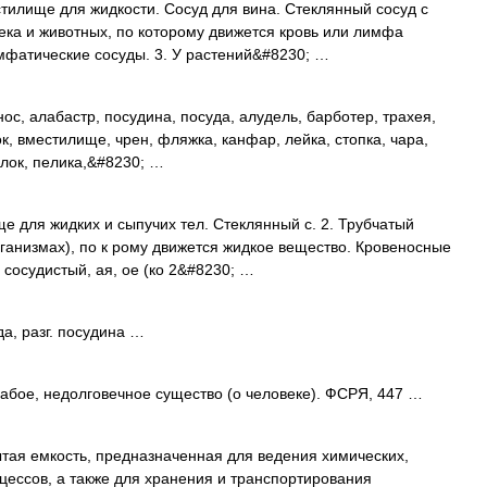
тилище для жидкости. Сосуд для вина. Стеклянный сосуд с
века и животных, по которому движется кровь или лимфа
имфатические сосуды. 3. У растений&#8230; …
нос, алабастр, посудина, посуда, алудель, барботер, трахея,
ок, вместилище, чрен, фляжка, канфар, лейка, стопка, чара,
телок, пелика,&#8230; …
е для жидких и сыпучих тел. Стеклянный с. 2. Трубчатый
рганизмах), по к рому движется жидкое вещество. Кровеносные
 сосудистый, ая, ое (ко 2&#8230; …
а, разг. посудина …
лабое, недолговечное существо (о человеке). ФСРЯ, 447 …
тая емкость, предназначенная для ведения химических,
оцессов, а также для хранения и транспортирования