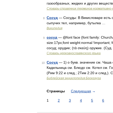
газообразных, жидких и других вещест
Словарь-справочник терминов нормативно-
Сосуд
— Сосуды: В Викисловаре есть с
8
сыпучих тел, например, бутылка …
Википедия
сосуд
— @font face {font family: ChurchAri
9
size:17px;font weight:normal !important; f
сосуд; орудие; (τὰ σκεύη) оружие. (Суд
Словарь церковнославянского языка
Сосуд
— 1) о букв. значение см. Чаша 
10
Кадильница см. Блюдо см. Котел см. Г
(Рим 9:22 и след.; 2Тим 2:20 и след.)
Библейская энциклопедия Брокгауза
Страницы
Следующая
→
1
2
3
4
5
6