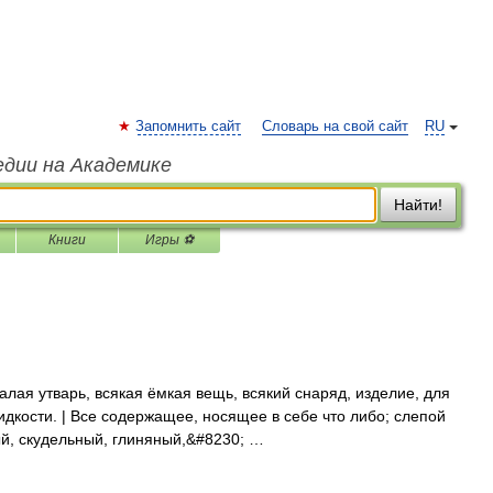
Запомнить сайт
Словарь на свой сайт
RU
едии на Академике
Найти!
Книги
Игры ⚽
лая утварь, всякая ёмкая вещь, всякий снаряд, изделие, для
идкости. | Все содержащее, носящее в себе что либо; слепой
й, скудельный, глиняный,&#8230; …